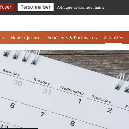
fuser
Personnaliser
Politique de confidentialité
tter ALLICE
Nous contacter
Espace adhérents
es
Nous rejoindre
Adhérents & Partenaires
Actualités