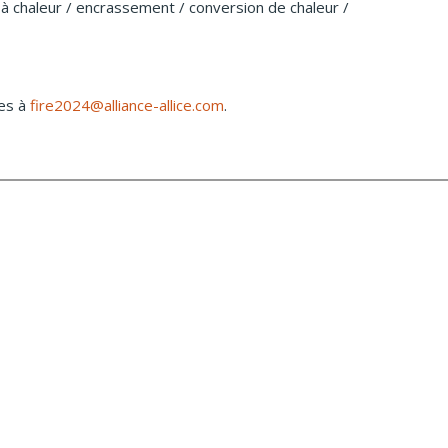
 chaleur / encrassement / conversion de chaleur /
res à
fire2024@alliance-allice.com
.