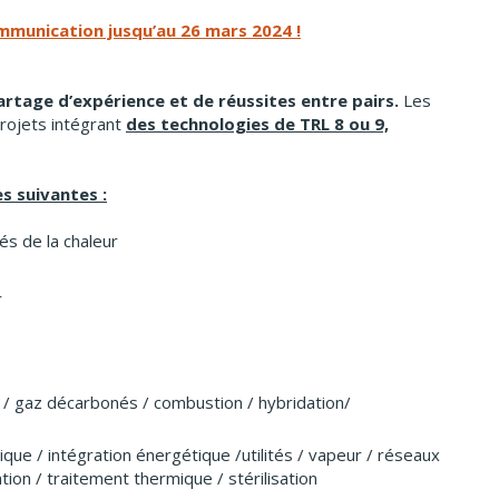
mmunication jusqu’au 26 mars 2024 !
artage d’expérience et de réussites entre pairs.
Les
projets intégrant
des technologies de TRL 8 ou 9,
s suivantes :
s de la chaleur
r
 / gaz décarbonés / combustion / hybridation/
ique / intégration énergétique /utilités / vapeur / réseaux
tion / traitement thermique / stérilisation