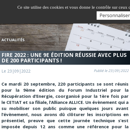
Gestion de vos préférences sur les cookies
Ce site utilise des cookies et vous donne le contrôle sur ceux
Togg
Personnaliser
navi
ACTUALITÉS
FIRE 2022 : UNE 9E ÉDITION RÉUSSIE AVEC PLUS
DE 200 PARTICIPANTS !
Le 23|09|2022
Publié le 23|09|2022
Ce mardi 20 septembre, 220 participants se sont réunis
pour la 9ème édition du Forum Industriel pour la
Récupération d’Energie, coorganisé pour la 1ère fois par
le CETIAT et sa filiale, l’Alliance ALLICE. Un évènement qui a
su mobiliser son public puisque quelques jours avant
l’évènement, nous avons dû clôturer les inscriptions en
présentiel, preuve que cette journée technique s’est
imposée depuis 12 ans comme une référence pour la