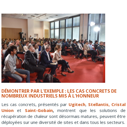
DÉMONTRER PAR L'EXEMPLE : LES CAS CONCRETS DE
NOMBREUX INDUSTRIELS MIS À L'HONNEUR
Les cas concrets, présentés par
Ugitech
,
Stellantis, Cristal
Union
et
Saint-Gobain
,
montrent que les solutions de
récupération de chaleur sont désormais matures, peuvent être
déployées sur une diversité de sites et dans tous les secteurs.