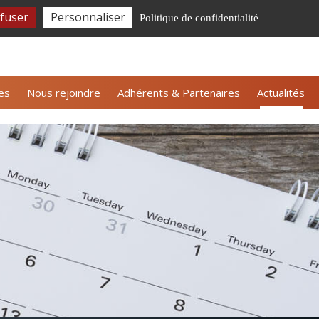
fuser
Personnaliser
Politique de confidentialité
tter ALLICE
Nous contacter
Espace adhérents
es
Nous rejoindre
Adhérents & Partenaires
Actualités