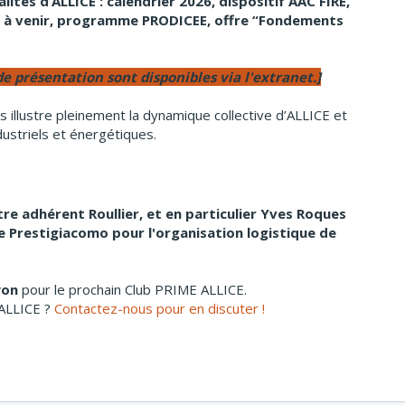
lités d’ALLICE : calendrier 2026, dispositif AAC FIRE,
s à venir, programme PRODICEE, offre “Fondements
e présentation sont disponibles via l'extranet.]
 illustre pleinement la dynamique collective d’ALLICE et
striels et énergétiques.
e adhérent Roullier, et en particulier Yves Roques
ie Prestigiacomo pour l'organisation logistique de
yon
pour le prochain Club PRIME ALLICE.
ALLICE ?
Contactez-nous pour en discuter !