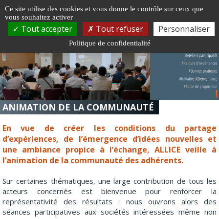
Gestion de vos préférences sur les cookies
Ce site utilise des cookies et vous donne le contrôle sur ceux que
vous souhaitez activer
Togg
Tout accepter
Tout refuser
Personnaliser
navi
Politique de confidentialité
ANIMATION DE LA COMMUNAUTÉ
En vue de créer les conditions du partage
d’expériences, de l’émergence d’idées nouvelles et
une ambiance propice à l’échange, ALLICE veille à
l’animation de la communauté des adhérents.
Sur certaines thématiques, une large contribution de tous les
acteurs concernés est bienvenue pour renforcer la
représentativité des résultats : nous ouvrons alors des
séances participatives aux sociétés intéressées même non