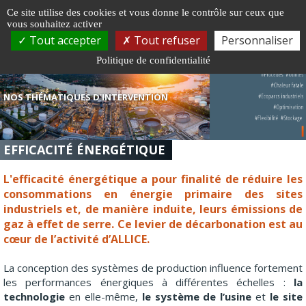
Gestion de vos préférences sur les cookies
Ce site utilise des cookies et vous donne le contrôle sur ceux que
vous souhaitez activer
Togg
Tout accepter
Tout refuser
Personnaliser
navi
Politique de confidentialité
NOS THÉMATIQUES D'INTERVENTION
EFFICACITÉ ÉNERGÉTIQUE
L'efficacité énergétique a pour finalité de réduire les
consommations en énergie primaire des sites
industriels et, de manière induite, leurs émissions de
gaz à effet de serre. Ce levier de décarbonation est au
cœur de l’activité d’ALLICE.
La conception des systèmes de production influence fortement
les performances énergiques à différentes échelles :
la
technologie
en elle-même,
le système de l’usine
et
le site