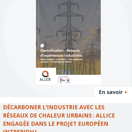
En savoir
+
DÉCARBONER L’INDUSTRIE AVEC LES
RÉSEAUX DE CHALEUR URBAINS : ALLICE
ENGAGÉE DANS LE PROJET EUROPÉEN