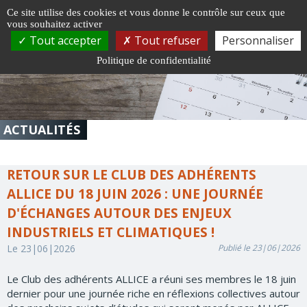
Gestion de vos préférences sur les cookies
Ce site utilise des cookies et vous donne le contrôle sur ceux que
vous souhaitez activer
Togg
Tout accepter
Tout refuser
Personnaliser
navi
Politique de confidentialité
ACTUALITÉS
RETOUR SUR LE CLUB DES ADHÉRENTS
ALLICE DU 18 JUIN 2026 : UNE JOURNÉE
D'ÉCHANGES AUTOUR DES ENJEUX
INDUSTRIELS ET CLIMATIQUES !
Le 23|06|2026
Publié le 23|06|2026
Le Club des adhérents ALLICE a réuni ses membres le 18 juin
dernier pour une journée riche en réflexions collectives autour