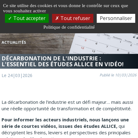
Gestion de vos préférences sur les cookies
Ce site utilise des cookies et vous donne le contrôle sur ceux que
vous souhaitez activer
Togg
Tout accepter
Tout refuser
Personnaliser
navi
Politique de confidentialité
ACTUALITÉS
DÉCARBONATION DE L'INDUSTRIE :
L'ESSENTIEL DES ÉTUDES ALLICE EN VIDÉO!
Le 24|03|2026
Publié le 10|03|2026
La décarbonation de l’industrie est un défi majeur… mais aussi
une réelle opportunité de transformation et de compétitivité.
Pour informer les acteurs industriels, nous lançons une
série de courtes vidéos, issues des études ALLICE,
qui
décryptent les freins, leviers et perspectives des principales