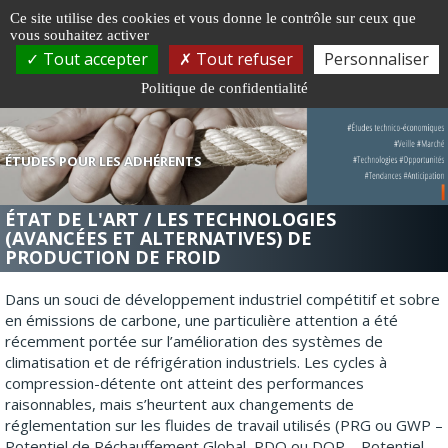
Gestion de vos préférences sur les cookies
Ce site utilise des cookies et vous donne le contrôle sur ceux que
vous souhaitez activer
Togg
Tout accepter
Tout refuser
Personnaliser
navi
Politique de confidentialité
ÉTUDES POUR LES ADHÉRENTS
ÉTAT DE L'ART / LES TECHNOLOGIES
(AVANCÉES ET ALTERNATIVES) DE
PRODUCTION DE FROID
Dans un souci de développement industriel compétitif et sobre
en émissions de carbone, une particulière attention a été
récemment portée sur l’amélioration des systèmes de
climatisation et de réfrigération industriels. Les cycles à
compression-détente ont atteint des performances
raisonnables, mais s’heurtent aux changements de
réglementation sur les fluides de travail utilisés (PRG ou GWP –
Potentiel de Réchauffement Global, PDO ou DOP – Potentiel