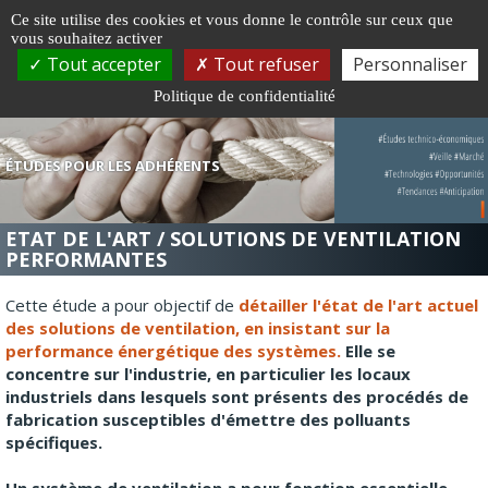
Gestion de vos préférences sur les cookies
Ce site utilise des cookies et vous donne le contrôle sur ceux que
vous souhaitez activer
Togg
Tout accepter
Tout refuser
Personnaliser
navi
Politique de confidentialité
ÉTUDES POUR LES ADHÉRENTS
ETAT DE L'ART / SOLUTIONS DE VENTILATION
PERFORMANTES
Cette étude a pour objectif de
détailler l'état de l'art actuel
des solutions de ventilation, en insistant sur la
performance énergétique des systèmes.
Elle se
concentre sur l'industrie, en particulier les locaux
industriels dans lesquels sont présents des procédés de
fabrication susceptibles d'émettre des polluants
spécifiques.