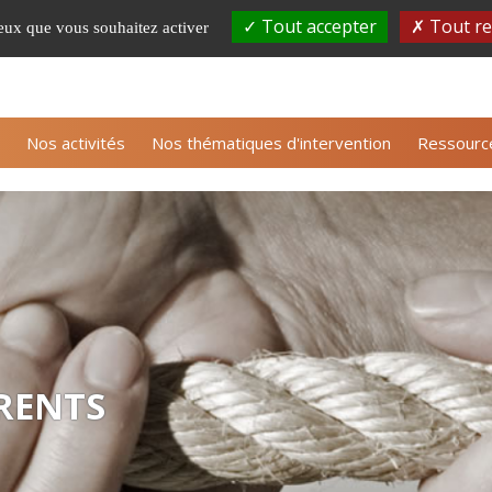
Tout accepter
Tout re
ceux que vous souhaitez activer
S'inscrire à la newsle
Nos activités
Nos thématiques d'intervention
Ressourc
RENTS