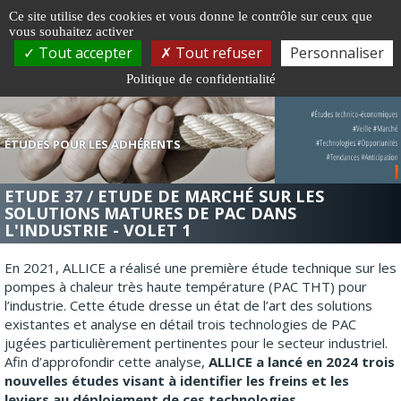
Gestion de vos préférences sur les cookies
Ce site utilise des cookies et vous donne le contrôle sur ceux que
vous souhaitez activer
Togg
Tout accepter
Tout refuser
Personnaliser
navi
Politique de confidentialité
ÉTUDES POUR LES ADHÉRENTS
ETUDE 37 / ETUDE DE MARCHÉ SUR LES
SOLUTIONS MATURES DE PAC DANS
L'INDUSTRIE - VOLET 1
En 2021, ALLICE a réalisé une première étude technique sur les
pompes à chaleur très haute température (PAC THT) pour
l’industrie. Cette étude dresse un état de l’art des solutions
existantes et analyse en détail trois technologies de PAC
jugées particulièrement pertinentes pour le secteur industriel.
Afin d’approfondir cette analyse,
ALLICE a lancé en 2024 trois
nouvelles études visant à identifier les freins et les
leviers au déploiement de ces technologies.