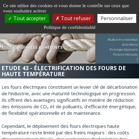
Gestion de vos préférences sur les cookies
Ce site utilise des cookies et vous donne le contrôle sur ceux que
vous souhaitez activer
Togg
Tout accepter
Tout refuser
Personnaliser
navi
Politique de confidentialité
ÉTUDES POUR LES ADHÉRENTS
ETUDE 43 - ÉLECTRIFICATION DES FOURS DE
HAUTE TEMPÉRATURE
Les fours électriques constituent un levier clé de décarbonation
de l’industrie, avec une maturité technologique en progression.
Ils offrent des avantages significatifs en matière de réduction
des émissions de CO₂ et de polluants, d’efficacité énergétique,
de flexibilité opérationnelle et de maintenance.
Cependant, le déploiement des fours électriques haute
température reste limité par des freins majeurs : des coûts