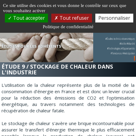
Gestion de vos préférences sur les cookies
Ce site utilise des cookies et vous donne le contrôle sur ceux que
vous souhaitez activer
Togg
Tout accepter
Tout refuser
Personnaliser
navi
Politique de confidentialité
ÉTUDES POUR LES ADHÉRENTS
ÉTUDE 9 / STOCKAGE DE CHALEUR DANS
L'INDUSTRIE
L'utilisation de la chaleur représente plus de la moitié de la
consommation d’énergie en France et est donc un levier crucial
pour la réduction des émissions de CO2 et l’optimisation
énergétique, au travers notamment des technologies de
récupération de chaleur fatale.
Le stockage de chaleur s'avère une brique incontournable pour
assurer le transfert d'énergie thermique le plus efficacement