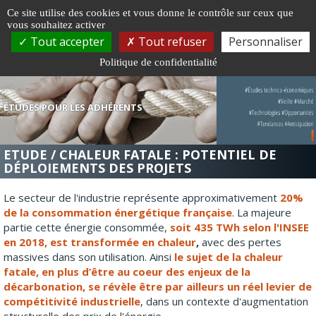
Gestion de vos préférences sur les cookies
Ce site utilise des cookies et vous donne le contrôle sur ceux que
vous souhaitez activer
Togg
Tout accepter
Tout refuser
Personnaliser
navi
Politique de confidentialité
ÉTUDES POUR LES ADHÉRENTS
ETUDE / CHALEUR FATALE : POTENTIEL DE
DÉPLOIEMENTS DES PROJETS
Le secteur de l'industrie représente approximativement
20%
de la consommation énergétique française
. La majeure
partie cette énergie consommée,
soit 435 TWh selon l'INSEE
en 2018, est transformée en chaleur
,
avec des pertes
massives dans son utilisation. Ainsi
le sujet de la chaleur
fatale, en plus d’être au coeur des enjeux de la
décarbonation, se révèle être par ailleurs un réel levier de
compétitivité industrielle
, dans un contexte d'augmentation