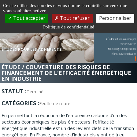
Gestion de vos préférences sur les cookies
Ce site utilise des cookies et vous donne le contrôle sur ceux que
vous souhaitez activer
Togg
Tout accepter
Tout refuser
Personnaliser
navi
Politique de confidentialité
ÉTUDES POUR LES ADHÉRENTS
ÉTUDE / COUVERTURE DES RISQUES DE
FINANCEMENT DE L'EFFICACITÉ ÉNERGÉTIQUE
EN INDUSTRIE
STATUT :
Terminé
CATÉGORIES :
Feuille de route
En permettant la réduction de l’empreinte carbone d’un des
secteurs économiques les plus émetteurs, l’efficacité
énergétique industrielle est un des leviers clefs de la transition
énergétique. En France, nombre d’industriels y ont déjà eu