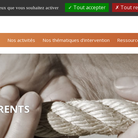
Tout accepter
Tout re
ceux que vous souhaitez activer
S'inscrire à la newsle
Nos activités
Nos thématiques d'intervention
Ressourc
RENTS