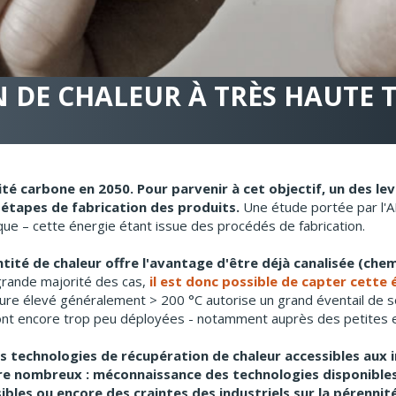
N DE CHALEUR À TRÈS HAUTE
ité carbone en 2050.
Pour parvenir à cet objectif, un des lev
s étapes de fabrication des produits.
Une étude portée par l'A
ue – cette énergie étant issue des procédés de fabrication.
ntité de chaleur offre l'avantage d'être déjà canalisée (ch
grande majorité des cas,
il est donc possible de capter cette 
ure élevé généralement > 200 °C autorise un grand éventail de s
 sont encore trop peu déployées - notamment auprès des petites
es technologies de récupération de chaleur accessibles aux i
ore nombreux : méconnaissance des technologies disponibles
bles ou encore des craintes des industriels sur la pérennit