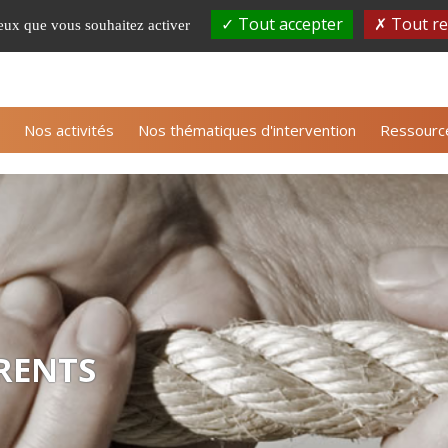
Tout accepter
Tout re
ceux que vous souhaitez activer
S'inscrire à la newsle
Nos activités
Nos thématiques d'intervention
Ressourc
RENTS