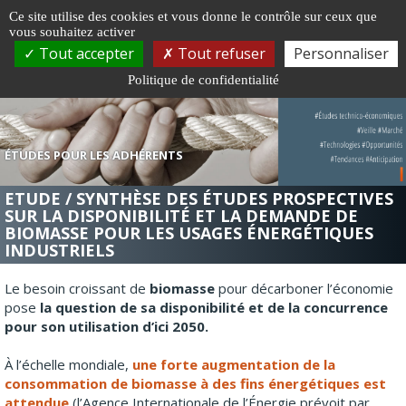
Gestion de vos préférences sur les cookies
Ce site utilise des cookies et vous donne le contrôle sur ceux que
vous souhaitez activer
Togg
Tout accepter
Tout refuser
Personnaliser
navi
Politique de confidentialité
ÉTUDES POUR LES ADHÉRENTS
ETUDE / SYNTHÈSE DES ÉTUDES PROSPECTIVES
SUR LA DISPONIBILITÉ ET LA DEMANDE DE
BIOMASSE POUR LES USAGES ÉNERGÉTIQUES
INDUSTRIELS
Le besoin croissant de
biomasse
pour décarboner l’économie
pose
la question de sa disponibilité et de la concurrence
pour son utilisation d’ici 2050.
À l’échelle mondiale,
une forte augmentation de la
consommation de biomasse à des fins énergétiques est
attendue
(l’Agence Internationale de l’Énergie prévoit par