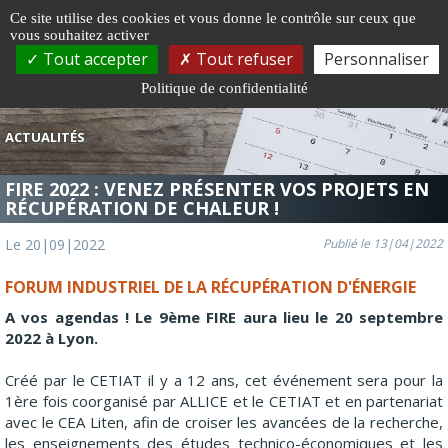
Gestion de vos préférences sur les cookies
Ce site utilise des cookies et vous donne le contrôle sur ceux que
vous souhaitez activer
Togg
Tout accepter
Tout refuser
Personnaliser
navi
Politique de confidentialité
ACTUALITÉS
FIRE 2022 : VENEZ PRÉSENTER VOS PROJETS EN
RÉCUPÉRATION DE CHALEUR !
Le 20|09|2022
Publié le 13|04|2022
FORUM INDUSTRIEL DE LA RÉCUPÉRATION D'ÉNERGIE
A vos agendas ! Le 9ème FIRE aura lieu le 20 septembre
2022 à Lyon.
Créé par le CETIAT il y a 12 ans, cet événement sera pour la
1ère fois coorganisé par ALLICE et le CETIAT et en partenariat
avec le CEA Liten, afin de croiser les avancées de la recherche,
les enseignements des études technico-économiques et les