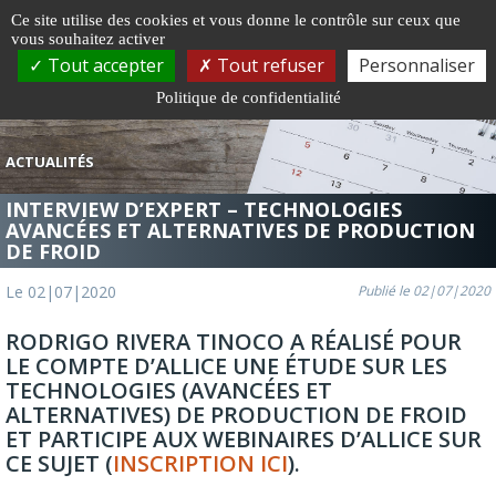
Gestion de vos préférences sur les cookies
Ce site utilise des cookies et vous donne le contrôle sur ceux que
vous souhaitez activer
Togg
Tout accepter
Tout refuser
Personnaliser
navi
Politique de confidentialité
ACTUALITÉS
INTERVIEW D’EXPERT – TECHNOLOGIES
AVANCÉES ET ALTERNATIVES DE PRODUCTION
DE FROID
Le 02|07|2020
Publié le 02|07|2020
RODRIGO RIVERA TINOCO A RÉALISÉ POUR
LE COMPTE D’ALLICE UNE ÉTUDE SUR LES
TECHNOLOGIES (AVANCÉES ET
ALTERNATIVES) DE PRODUCTION DE FROID
ET PARTICIPE AUX WEBINAIRES D’ALLICE SUR
CE SUJET (
INSCRIPTION ICI
).