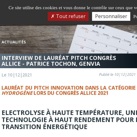
Gestion de vos préférences sur les cookies
Ce site utilise des cookies et vous donne le contrôle sur ceux que v
Togg
Tout refuser
Personnaliser
Po
navi
ACTUALITÉS
INTERVIEW DE LAURÉAT PITCH CONGRÈS
ALLICE - PATRICE TOCHON, GENVIA
Le 10|12|2021
Publié le 10|12|2021
LAURÉAT DU PITCH INNOVATION DANS LA CATÉGORIE
HYDROGÈNE
LORS DU CONGRÈS ALLICE 2021
ELECTROLYSE À HAUTE TEMPÉRATURE, UN
TECHNOLOGIE À HAUT RENDEMENT POUR 
TRANSITION ÉNERGÉTIQUE