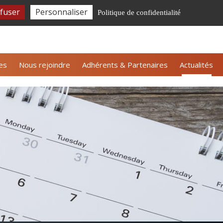
fuser
Personnaliser
Politique de confidentialité
tter ALLICE
Nous contacter
Espace adhérents
es
Nous rejoindre
Adhérents & Partenaires
Actualités