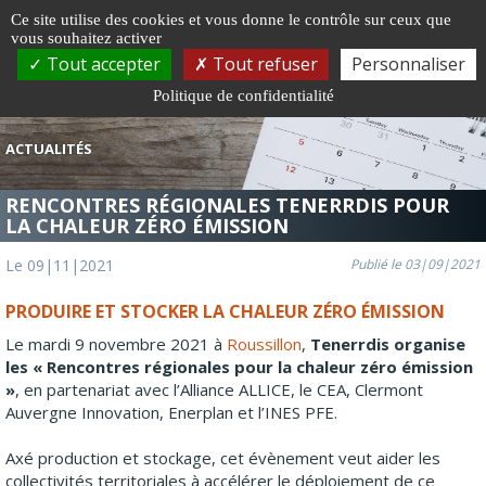
Gestion de vos préférences sur les cookies
Ce site utilise des cookies et vous donne le contrôle sur ceux que
vous souhaitez activer
Togg
Tout accepter
Tout refuser
Personnaliser
navi
Politique de confidentialité
ACTUALITÉS
RENCONTRES RÉGIONALES TENERRDIS POUR
LA CHALEUR ZÉRO ÉMISSION
Le 09|11|2021
Publié le 03|09|2021
PRODUIRE ET STOCKER LA CHALEUR ZÉRO ÉMISSION
Le mardi 9 novembre 2021 à
Roussillon
,
Tenerrdis organise
les « Rencontres régionales pour la chaleur zéro émission
»
, en partenariat avec l’Alliance ALLICE, le CEA, Clermont
Auvergne Innovation, Enerplan et l’INES PFE.
Axé production et stockage, cet évènement veut aider les
collectivités territoriales à accélérer le déploiement de ce