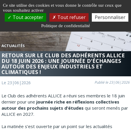
Gestion de vos préférences sur les cookies
Ce site utilise des cookies et vous donne le contrôle sur ceux que
vous souhaitez activer
Togg
Tout accepter
Tout refuser
Personnaliser
navi
Politique de confidentialité
ACTUALITÉS
RETOUR SUR LE CLUB DES ADHÉRENTS ALLICE
DU 18 JUIN 2026 : UNE JOURNÉE D'ÉCHANGES
AUTOUR DES ENJEUX INDUSTRIELS ET
CLIMATIQUES !
Le 23|06|2026
Publié le 23|06|2026
Le Club des adhérents ALLICE a réuni ses membres le 18 juin
dernier pour une
journée riche en réflexions collectives
autour des prochains sujets d’études
qui seront menés par
ALLICE en 2027.
La matinée s’est ouverte par un point sur les actualités