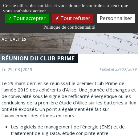
Gestion de vos préférences sur les cookies
Ce site utilise des cookies et vous donne le contrôle sur ceux que
vous souhaitez activer
Togg
Tout accepter
Tout refuser
Personnaliser
navi
Politique de confidentialité
ACTUALITÉS
RÉUNION DU CLUB PRIME
Le 29|03|2019
Publié le 29|03|2019
Le 29 mars dernier se réunissait le premier Club Prime de
l’année 2019 des adhérents d’Allice. Une journée d’échanges et
de convivialité sous le signe de l’efficacité énergétique où les
conclusions de la première étude d’Allice sur les batteries à flux
ont été exposés. Un point a également été fait sur
l’avancement des études en cours :
Les logiciels de management de l’énergie (EMS) et de
traitement de Big Data, étude conjointe entre