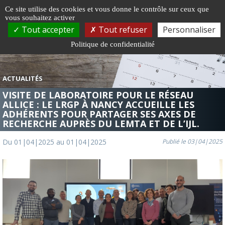
Gestion de vos préférences sur les cookies
Ce site utilise des cookies et vous donne le contrôle sur ceux que
vous souhaitez activer
Togg
Tout accepter
Tout refuser
Personnaliser
navi
Politique de confidentialité
ACTUALITÉS
VISITE DE LABORATOIRE POUR LE RÉSEAU
ALLICE : LE LRGP À NANCY ACCUEILLE LES
ADHÉRENTS POUR PARTAGER SES AXES DE
RECHERCHE AUPRÈS DU LEMTA ET DE L’IJL.
Du 01|04|2025 au 01|04|2025
Publié le 03|04|2025