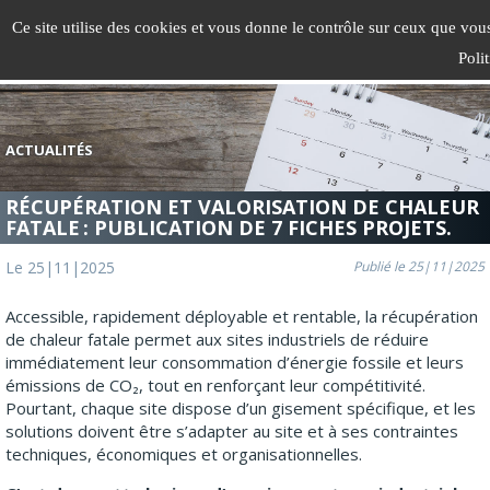
Gestion de vos préférences sur les cookies
Ce site utilise des cookies et vous donne le contrôle sur ceux que vou
Togg
Poli
navi
ACTUALITÉS
RÉCUPÉRATION ET VALORISATION DE CHALEUR
FATALE : PUBLICATION DE 7 FICHES PROJETS.
Le 25|11|2025
Publié le 25|11|2025
Accessible, rapidement déployable et rentable, la récupération
de chaleur fatale permet aux sites industriels de réduire
immédiatement leur consommation d’énergie fossile et leurs
émissions de CO₂, tout en renforçant leur compétitivité.
Pourtant, chaque site dispose d’un gisement spécifique, et les
solutions doivent être s’adapter au site et à ses contraintes
techniques, économiques et organisationnelles.