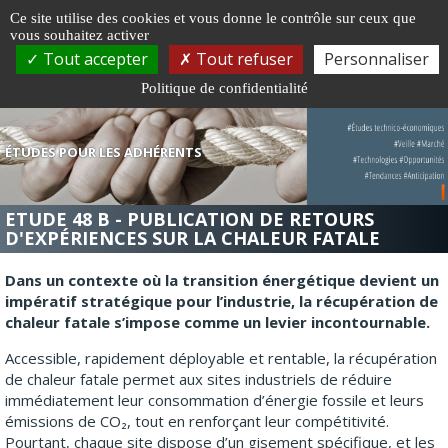
Gestion de vos préférences sur les cookies
Ce site utilise des cookies et vous donne le contrôle sur ceux que
vous souhaitez activer
Togg
Tout accepter
Tout refuser
Personnaliser
navi
Politique de confidentialité
ÉTUDES POUR LES ADHÉRENTS
ETUDE 48 B - PUBLICATION DE RETOURS
D'EXPÉRIENCES SUR LA CHALEUR FATALE
Dans un contexte où la transition énergétique devient un
impératif stratégique pour l’industrie, la récupération de
chaleur fatale s’impose comme un levier incontournable.
Accessible, rapidement déployable et rentable, la récupération
de chaleur fatale permet aux sites industriels de réduire
immédiatement leur consommation d’énergie fossile et leurs
émissions de CO₂, tout en renforçant leur compétitivité.
Pourtant, chaque site dispose d’un gisement spécifique, et les